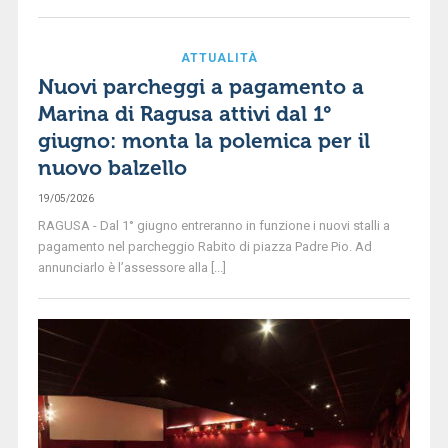
ATTUALITÀ
Nuovi parcheggi a pagamento a
Marina di Ragusa attivi dal 1°
giugno: monta la polemica per il
nuovo balzello
19/05/2026
RAGUSA - Dal 1° giugno entreranno in funzione i nuovi stalli a
pagamento nel parcheggio Rabito di piazza Padre Pio. Ad
annunciarlo è l’assessore alla [...]