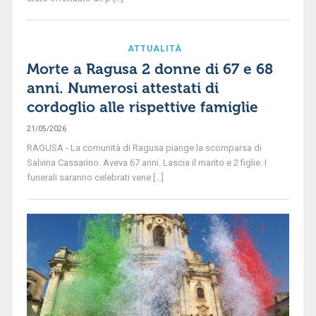
ATTUALITÀ
Morte a Ragusa 2 donne di 67 e 68
anni. Numerosi attestati di
cordoglio alle rispettive famiglie
21/05/2026
RAGUSA - La comunità di Ragusa piange la scomparsa di
Salvina Cassarino. Aveva 67 anni. Lascia il marito e 2 figlie. I
funerali saranno celebrati vene [...]