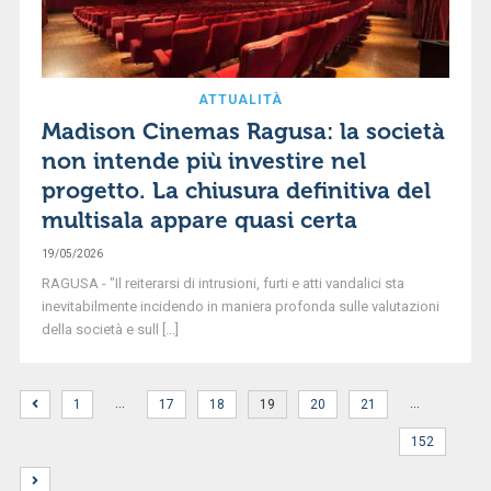
ATTUALITÀ
Madison Cinemas Ragusa: la società
non intende più investire nel
progetto. La chiusura definitiva del
multisala appare quasi certa
19/05/2026
RAGUSA - "Il reiterarsi di intrusioni, furti e atti vandalici sta
inevitabilmente incidendo in maniera profonda sulle valutazioni
della società e sull [...]
…
…
1
17
18
19
20
21
152