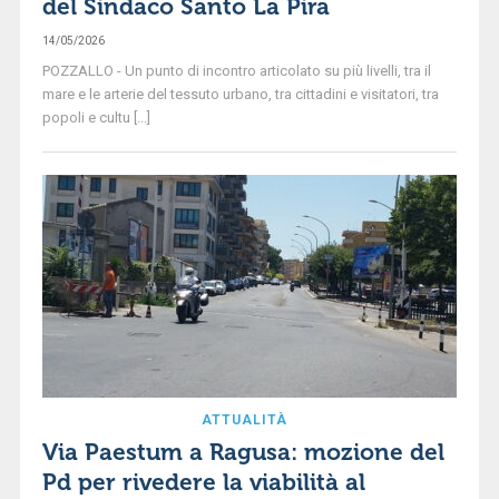
del Sindaco Santo La Pira
14/05/2026
POZZALLO - Un punto di incontro articolato su più livelli, tra il
mare e le arterie del tessuto urbano, tra cittadini e visitatori, tra
popoli e cultu [...]
ATTUALITÀ
Via Paestum a Ragusa: mozione del
Pd per rivedere la viabilità al