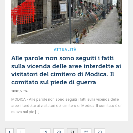
ATTUALITÀ
Alle parole non sono seguiti i fatti
sulla vicenda delle aree interdette ai
visitatori del cimitero di Modica. Il
comitato sul piede di guerra
10/05/2026
MODICA - Alle parole non sono seguiti i fatti sulla vicenda delle
aree interdette ai visitatori del cimitero di Modica. Il comitato è di
nuovo sul pie [...]
…
…
1
19
20
21
22
23