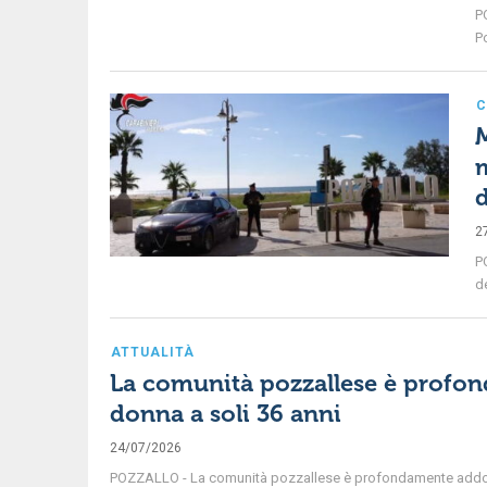
P
Po
C
M
m
d
2
P
de
ATTUALITÀ
La comunità pozzallese è profon
donna a soli 36 anni
24/07/2026
POZZALLO - La comunità pozzallese è profondamente addolorat