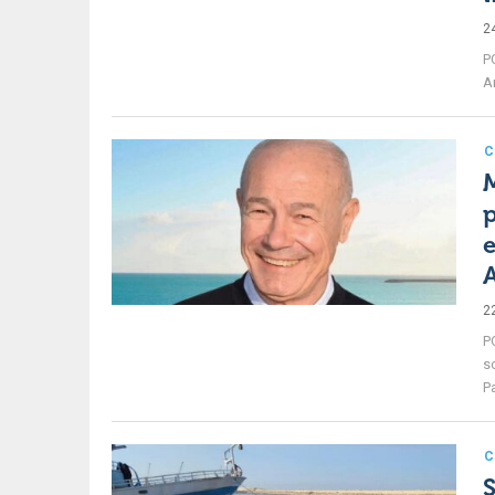
2
PO
Ar
C
M
p
e
2
P
s
Pa
C
S