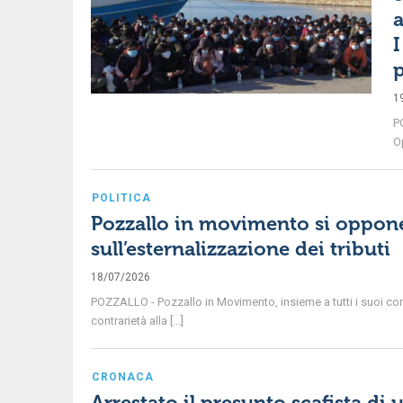
a
I
p
1
P
Op
POLITICA
Pozzallo in movimento si oppone
sull’esternalizzazione dei tributi
18/07/2026
POZZALLO - Pozzallo in Movimento, insieme a tutti i suoi con
contrarietà alla [...]
CRONACA
Arrestato il presunto scafista di 