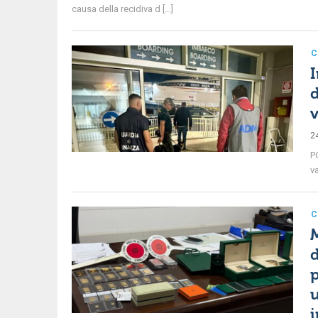
causa della recidiva d [...]
C
I
d
v
2
P
va
C
M
d
p
u
i