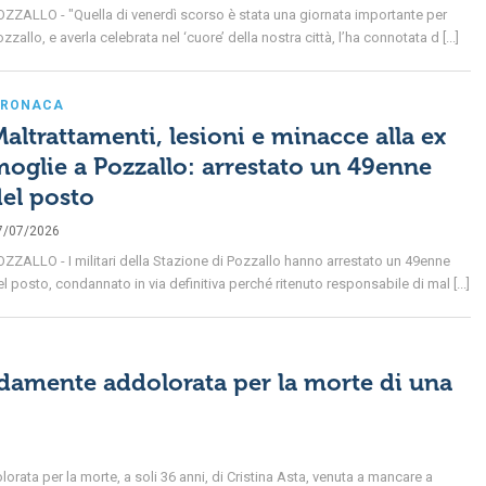
OZZALLO - "Quella di venerdì scorso è stata una giornata importante per
zzallo, e averla celebrata nel ‘cuore’ della nostra città, l’ha connotata d [...]
RONACA
altrattamenti, lesioni e minacce alla ex
oglie a Pozzallo: arrestato un 49enne
el posto
7/07/2026
OZZALLO - I militari della Stazione di Pozzallo hanno arrestato un 49enne
l posto, condannato in via definitiva perché ritenuto responsabile di mal [...]
damente addolorata per la morte di una
a per la morte, a soli 36 anni, di Cristina Asta, venuta a mancare a