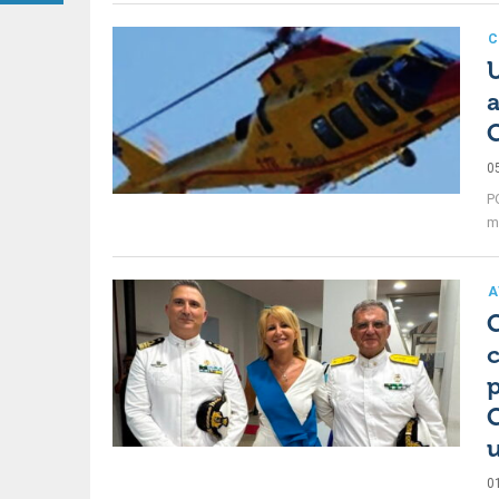
C
U
a
0
P
me
A
C
c
p
C
0