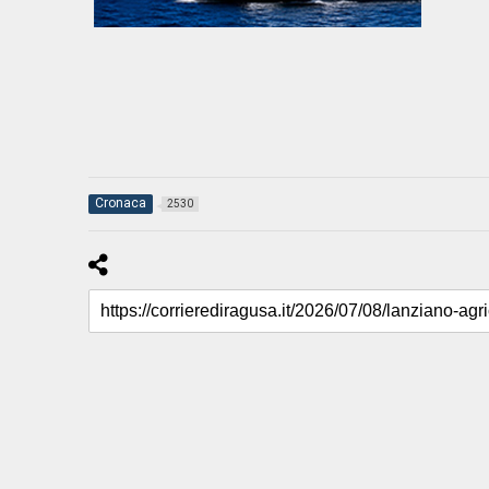
Cronaca
2530