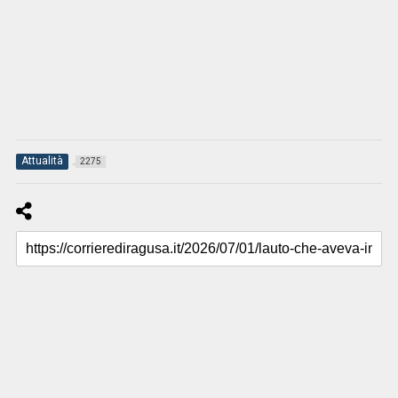
Attualità
2275