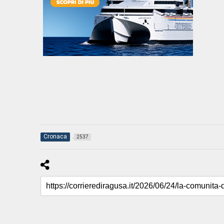
Cronaca
2537