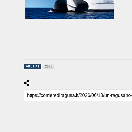
Attualità
2270