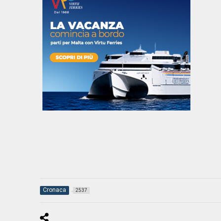
Cronaca
2537