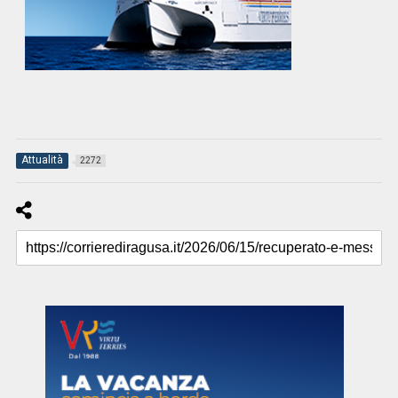
Attualità
2272