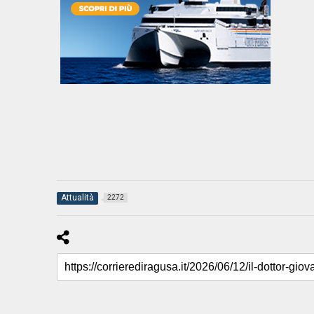
Attualità
2272