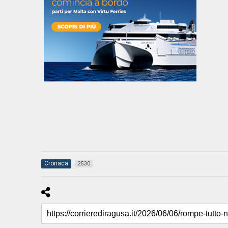
Cronaca
2530