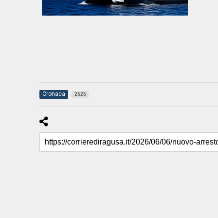
Cronaca
2525