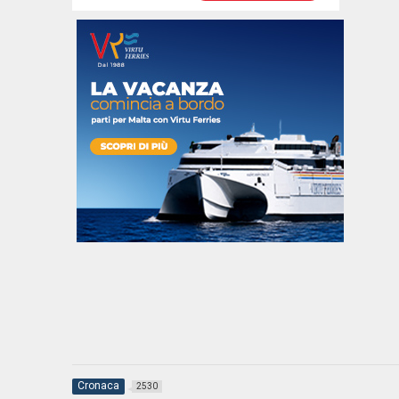
Cronaca
2530