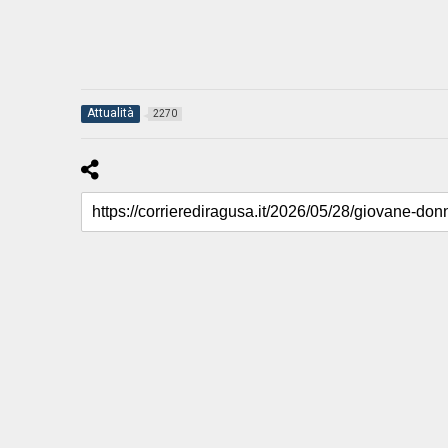
Attualità
2270