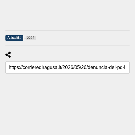
Attualità
2272