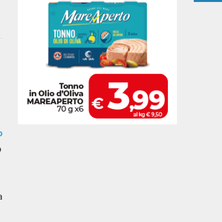
o
o
a