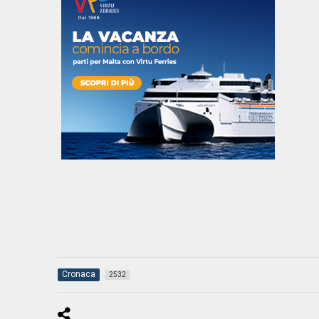
Cronaca
2532