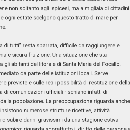
ne non soltanto agli ispicesi, ma a migliaia di cittadini
 che ogni estate scelgono questo tratto di mare per
ne.
 di tutti” resta sbarrata, difficile da raggiungere e
ena e sicura fruizione. Una situazione che sta
li abitanti del litorale di Santa Maria del Focallo. I
ediato da parte delle istituzioni locali. Serve
re previste e sulle reali possibilità di restituzione dell
za di comunicazioni ufficiali rischiano infatti di
 dalla popolazione. La preoccupazione riguarda anche
 insistono numerose strutture ricettive, attività
ro subire danni gravissimi da una stagione estiva
omico: riguarda soprattutto il diritto delle persone 