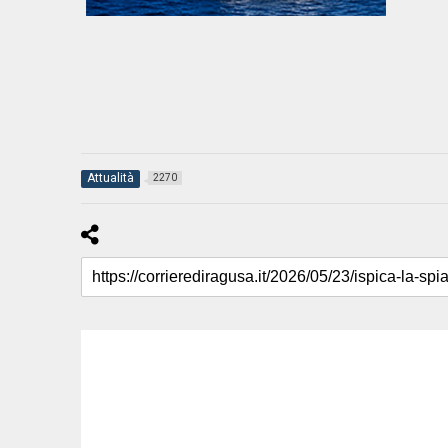
Attualità
2270