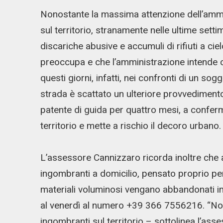
Nonostante la massima attenzione dell’ammin
sul territorio, stranamente nelle ultime sett
discariche abusive e accumuli di rifiuti a ci
preoccupa e che l’amministrazione intende 
questi giorni, infatti, nei confronti di un so
strada è scattato un ulteriore provvedimento: o
patente di guida per quattro mesi, a conferm
territorio e mette a rischio il decoro urbano.
L’assessore Cannizzaro ricorda inoltre che a 
ingombranti a domicilio, pensato proprio per
materiali voluminosi vengano abbandonati im
al venerdì al numero +39 366 7556216. “Non
ingombranti sul territorio – sottolinea l’asses