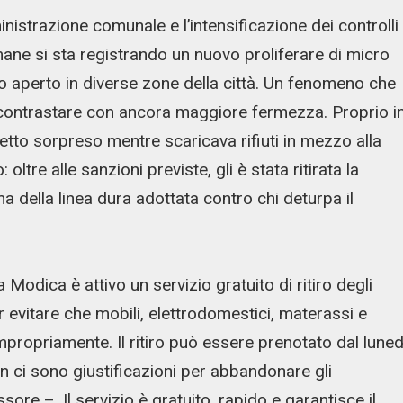
istrazione comunale e l’intensificazione dei controlli
imane si sta registrando un nuovo proliferare di micro
elo aperto in diverse zone della città. Un fenomeno che
contrastare con ancora maggiore fermezza. Proprio i
ggetto sorpreso mentre scaricava rifiuti in mezzo alla
ltre alle sanzioni previste, gli è stata ritirata la
a della linea dura adottata contro chi deturpa il
Modica è attivo un servizio gratuito di ritiro degli
 evitare che mobili, elettrodomestici, materassi e
propriamente. Il ritiro può essere prenotato dal luned
 ci sono giustificazioni per abbandonare gli
sore –. Il servizio è gratuito, rapido e garantisce il