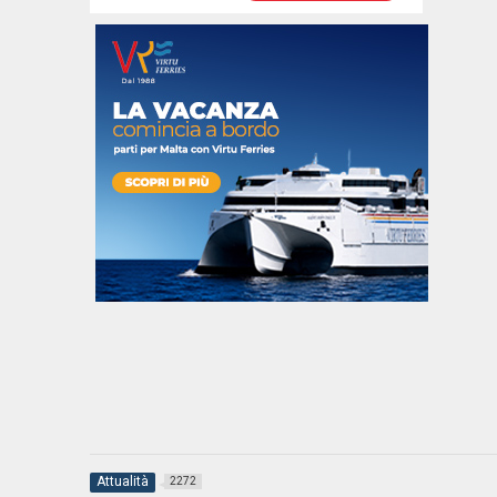
Attualità
2272