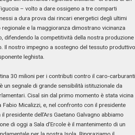
iguccia – volto a dare ossigeno a tre comparti
essi a dura prova dai rincari energetici degli ultimi
 regionale e la maggioranza dimostrano vicinanza
rio, difendendo la competitività della nostra produzione
o. Il nostro impegno a sostegno del tessuto produttiv
esponente leghista.
a 30 milioni per i contributi contro il caro-carburanti
 è un segnale di grande sensibilità istituzionale da
rlamentari. Cisal sin dal primo momento è stata vicina
a Fabio Micalizzi, e, nel confronto con il presidente
on il presidente dell’Ars Gaetano Galvagno abbiamo
ione di oggi a Sala d’Ercole è il mantenimento di un
damentale per la nostra Isola. Ringraziamo il