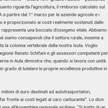
quanto riguarda l’agricoltura, il rimborso calcolato sul
 a partire dal 1° marzo per le aziende agricole e i
o e proporzionato ai costi realmente sostenuti dalle
ali. rappresenta una boccata d’ossigeno vitale. Abbiamo
hé siamo consapevoli che il settore rurale, insieme a
ta la colonna vertebrale della nostra Isola. Voglio
Regione Renato Schifani e gli assessori competenti per
ierna in Aula dimostra che, quando si lavora con unità
è in grado di tutelare le proprie eccellenze produttive in
 milioni di euro destinati ad autotrasportatori,
a far fronte ai costi legati al caro carburante”. Lo dice
ga all’Assemblea regionale siciliana. “Si tratta di un