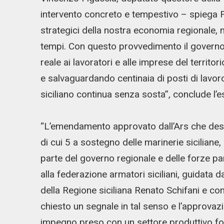
intervento concreto e tempestivo – spiega F
strategici della nostra economia regionale, m
tempi. Con questo provvedimento il governo
reale ai lavoratori e alle imprese del territo
e salvaguardando centinaia di posti di lavor
siciliano continua senza sosta”, conclude l’
“L’emendamento approvato dall’Ars che destin
di cui 5 a sostegno delle marinerie siciliane,
parte del governo regionale e delle forze pa
alla federazione armatori siciliani, guidata d
della Regione siciliana Renato Schifani e c
chiesto un segnale in tal senso e l’approvaz
impegno preso con un settore produttivo fon