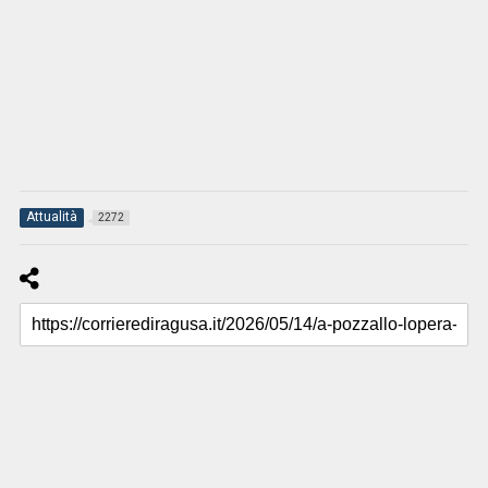
Attualità
2272