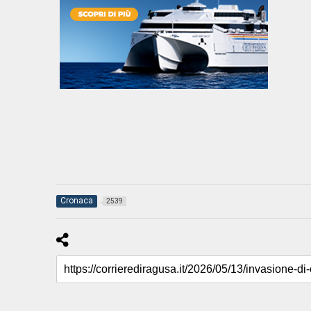
Cronaca
2539