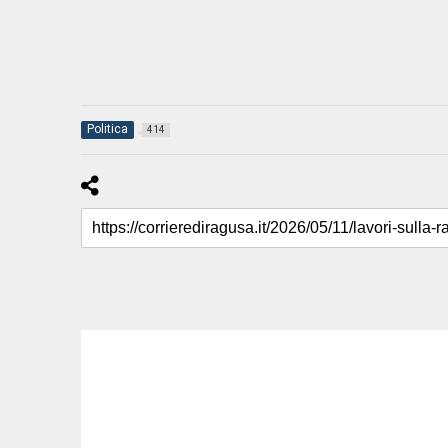
Politica
414