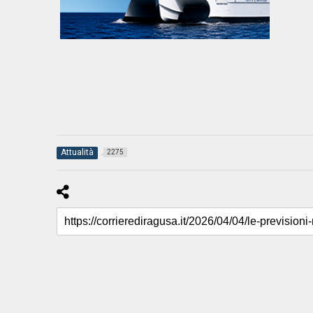
Attualità
2275