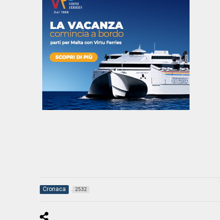
Cronaca
2532