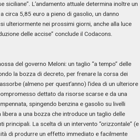
 siciliane”. L’andamento attuale determina inoltre un
 a circa 5,85 euro a pieno di gasolio, un danno
 ulteriormente nei prossimi giorni, anche alla luce
 riduzione delle accise” conclude il Codacons.
mossa del governo Meloni: un taglio “a tempo” delle
ondo la bozza di decreto, per frenare la corsa dei
assorbe (almeno per quest’anno) l’idea di un ulteriore
 compromesso dettato da risorse scarse e da una
è impennata, spingendo benzina e gasolio su livelli
 via libera a una bozza che introduce un taglio delle
ti principali. La scelta di un intervento “orizzontale” (e
sità di produrre un effetto immediato e facilmente