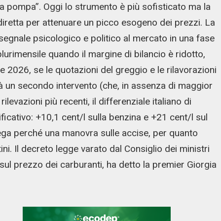
lla pompa”. Oggi lo strumento è più sofisticato ma la
ndiretta per attenuare un picco esogeno dei prezzi. La
n segnale psicologico e politico al mercato in una fase
plurimensile quando il margine di bilancio è ridotto,
ile 2026, se le quotazioni del greggio e le rilavorazioni
à un secondo intervento (che, in assenza di maggior
levazioni più recenti, il differenziale italiano di
ficativo: +10,1 cent/l sulla benzina e +21 cent/l sul
piega perché una manovra sulle accise, per quanto
tini. Il decreto legge varato dal Consiglio dei ministri
» sul prezzo dei carburanti, ha detto la premier Giorgia