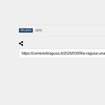
Attualità
2273