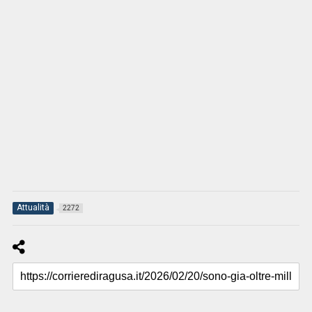
Attualità
2272