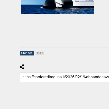
Cronaca
2532