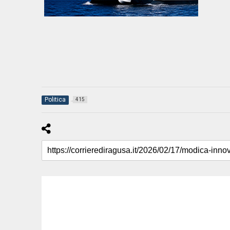
Politica
415