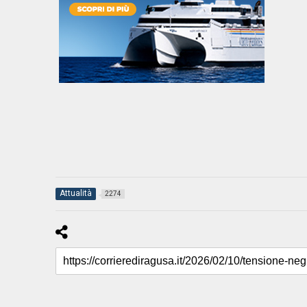
Attualità
2274