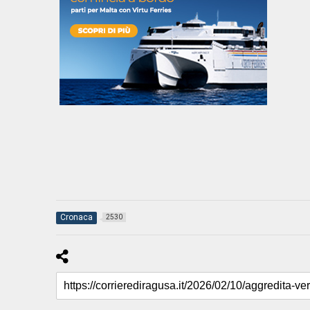
Cronaca
2530