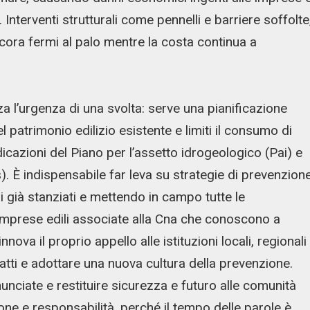
Interventi strutturali come pennelli e barriere soffolte
ncora fermi al palo mentre la costa continua a
a l’urgenza di una svolta: serve una pianificazione
el patrimonio edilizio esistente e limiti il consumo di
cazioni del Piano per l’assetto idrogeologico (Pai) e
). È indispensabile far leva su strategie di prevenzion
 già stanziati e mettendo in campo tutte le
le imprese edili associate alla Cna che conoscono a
nnova il proprio appello alle istituzioni locali, regionali
 fatti e adottare una nuova cultura della prevenzione.
unciate e restituire sicurezza e futuro alle comunità
one e responsabilità, perché il tempo delle parole è