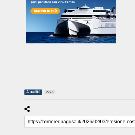
Attualità
2273