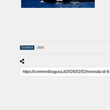
Cronaca
2530