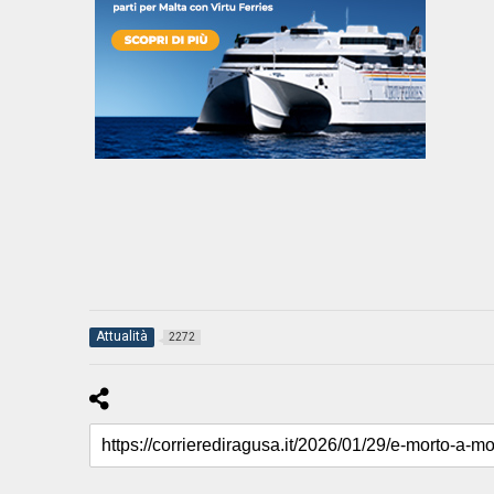
Attualità
2272