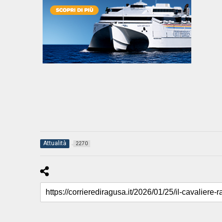
Attualità
2270