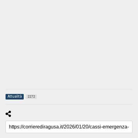
Attualità
2272