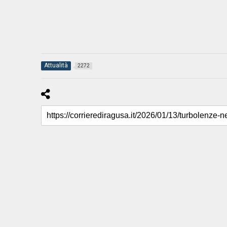
Attualità
2272