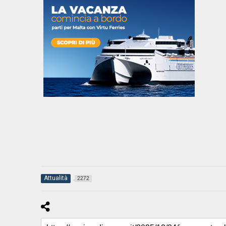
Attualità
2272