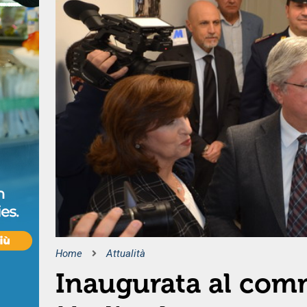
Home
Attualità
Inaugurata al commi