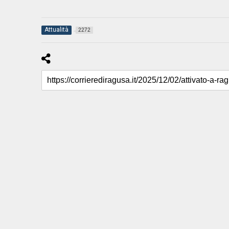
Attualità
2272