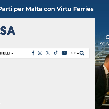
 IBLEI
CERCA
o