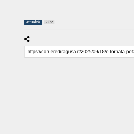
Attualità
2272