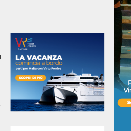
i
l
.