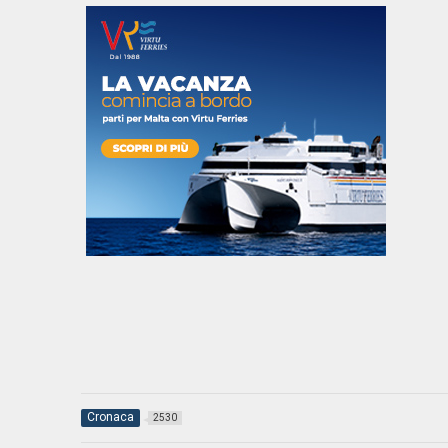
Cronaca
2530