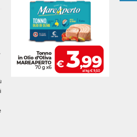
,
ù
i
e