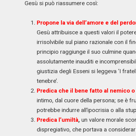
Gesù si può riassumere così:
Propone la via dell’amore e del perd
Gesù attribuisce a questi valori il pot
irrisolvibile sul piano razionale con il f
principio raggiunge il suo culmine qua
assolutamente inauditi e incomprensibil
giustizia degli Esseni si leggeva ‘I fratelli
tenebre’.
Predica
che il bene fatto al nemico
o
intimo, dal cuore della persona; se è f
potrebbe indurre all’ipocrisia o alla stu
Predica l’umiltà
,
un valore morale scono
dispregiativo, che portava a considerar