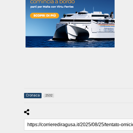
Cronaca
2532