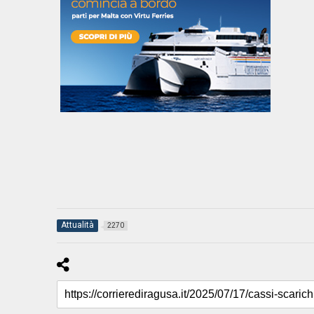
Attualità
2270