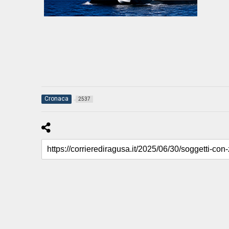
Cronaca
2537