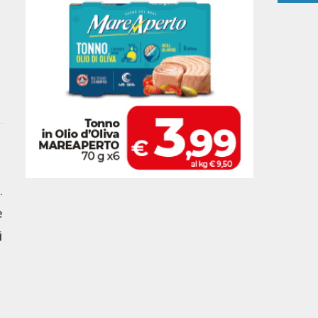
.
e
i