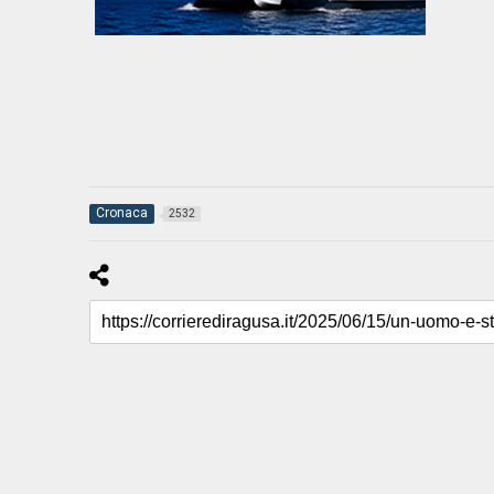
Cronaca
2532