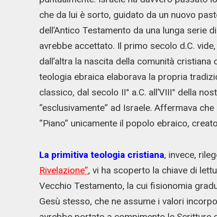
che da lui è sorto, guidato da un nuovo past
dell’Antico Testamento da una lunga serie d
avrebbe accettato. Il primo secolo d.C. vide, 
dall’altra la nascita della comunità cristia
teologia ebraica elaborava la propria tradizi
classico, dal secolo II° a.C. all’VIII° della n
“esclusivamente” ad Israele. Affermava che D
“Piano” unicamente il popolo ebraico, creato
La primitiva teologia cristiana
, invece, rile
Rivelazione”
, vi ha scoperto la chiave di lett
Vecchio Testamento, la cui fisionomia gradu
Gesù stesso, che ne assume i valori incorpo
avrebbe portato a compimento le Scritture c