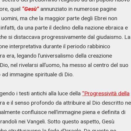
ore, quel
“Gesù”
annunziato in numerose pagine
i uomini, ma che la maggior parte degli Ebrei non
infatti, da una parte il declino della nazione ebraica e
na che si distaccava progressivamente dal giudaismo. La
one interpretativa durante il periodo rabbinico
ostra era, legando l’universalismo della creazione
io, nel rivelarsi all’uomo, ha messo al centro del suo
 ad immagine spirituale di Dio.
ggendo i testi antichi alla luce della
“Progressività della
ura e il senso profondo da attribuire al Dio descritto ne
almente confluisce nell’immagine piena e definita di
randoli nei Vangeli. Sotto questo aspetto, Gesù
he strutturavano la fede d’Israele. Da questo ne