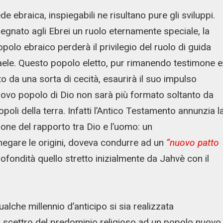
de ebraica, inspiegabili ne risultano pure gli sviluppi.
ssegnato agli Ebrei un ruolo eternamente speciale, la
opolo ebraico perderà il privilegio del ruolo di guida
Israele. Questo popolo eletto, pur rimanendo testimone e
to da una sorta di cecità, esaurirà il suo impulso
nuovo popolo di Dio non sarà più formato soltanto da
 popoli della terra. Infatti l’Antico Testamento annunzia l
ione del rapporto tra Dio e l’uomo: un
egare le origini, doveva condurre ad un
“nuovo patto
fondità quello stretto inizialmente da Jahvè con il
lche millennio d’anticipo si sia realizzata
o scettro del predominio religioso ad un popolo nuovo