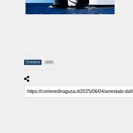
Cronaca
2530